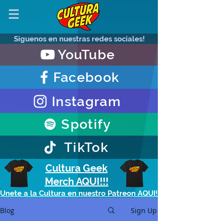
Siguenos en nuestras redes sociales!
YouTube
Facebook
Instagram
Spotify
TikTok
Cultura Geek
Merch AQUI!!!
Unete a la Cultura en nuestro Patreon AQUI!
Blog
Sign Up