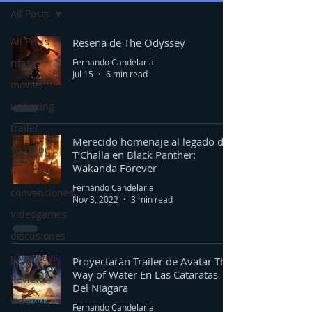
All Posts
All Posts
Reseña de The Odyssey
Fernando Candelaria
rifas
Jul 15
6 min read
movies
unboxing
trailer
Merecido homenaje al legado de
YouTube
T’Challa en Black Panther:
Wakanda Forever
Reaction
Fernando Candelaria
convenciones
Nov 3, 2022
3 min read
Videogames
discusiones
giveaways
Proyectarán Trailer de Avatar The
Way of Water En Las Cataratas
Reviews
Del Niagara
video
Fernando Candelaria