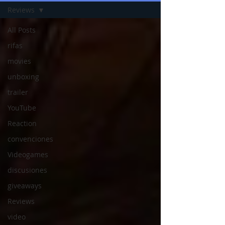
Reviews
All Posts
rifas
movies
unboxing
trailer
YouTube
Reaction
convenciones
Videogames
discusiones
giveaways
Reviews
video