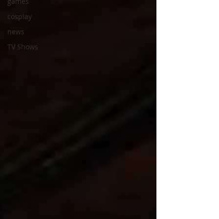
games
cosplay
news
TV Shows