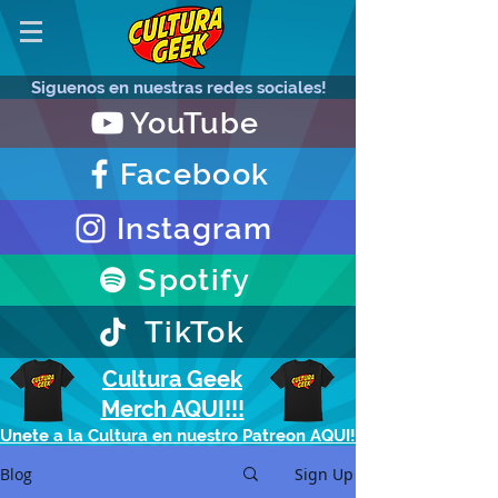
Siguenos en nuestras redes sociales!
YouTube
Facebook
Instagram
Spotify
TikTok
Cultura Geek
Merch AQUI!!!
Unete a la Cultura en nuestro Patreon AQUI!
Blog
Sign Up