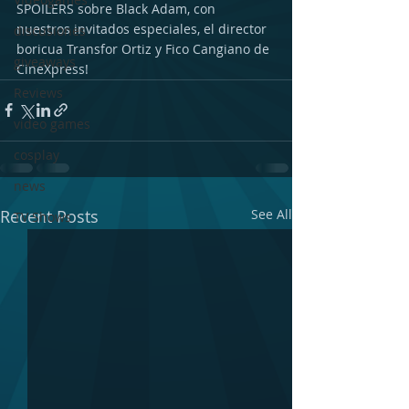
SPOILERS sobre Black Adam, con 
nuestros invitados especiales, el director 
discusiones
boricua Transfor Ortiz y Fico Cangiano de 
giveaways
CineXpress!
Reviews
video games
cosplay
news
Recent Posts
See All
TV Shows