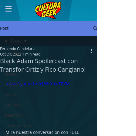
Post
All Posts
Fernando Candelaria
All Posts
Oct 24, 2022
1 min read
Black Adam Spoilercast con
rifas
Transfor Ortiz y Fico Cangiano!
movies
https://youtu.be/xLWzYbwTEYM
unboxing
trailer
YouTube
Reaction
convenciones
Mira nuestra conversacion con FULL 
Videogames