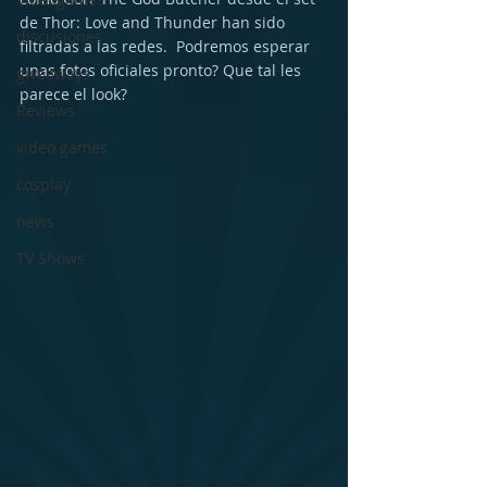
de Thor: Love and Thunder han sido 
discusiones
filtradas a las redes.  Podremos esperar 
unas fotos oficiales pronto? Que tal les 
giveaways
parece el look?
Reviews
video games
cosplay
news
TV Shows