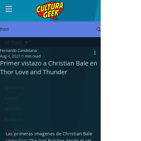
Post
All Posts
Fernando Candelaria
All Posts
Aug 4, 2021
1 min read
Primer vistazo a Christian Bale en
rifas
Thor Love and Thunder
movies
unboxing
trailer
YouTube
Reaction
convenciones
Las primeras imagenes de Christian Bale 
como Gorr The God Butcher desde el set 
Videogames