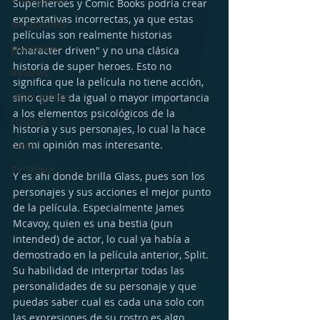
Superheroes y Comic Books podría crear 
expextativas incorrectas, ya que estas 
discusiones
películas son realmente historias 
giveaways
"character driven" y no una clásica 
historia de super heroes. Esto no 
Reviews
significa que la película no tiene acción, 
video games
sino que le da igual o mayor importancia 
a los elementos psicológicos de la 
cosplay
historia y sus personajes, lo cual la hace 
en mi opinión mas interesante.
news
TV Shows
Y es ahi donde brilla Glass, pues son los 
personajes y sus acciones el mejor punto 
de la película. Especialmente James 
Mcavoy, quien es una bestia (pun 
intended) de actor, lo cual ya había a 
demostrado en la película anterior, Split. 
Su habilidad de interprtar todas las 
personalidades de su personaje y que 
puedas saber cual es cada una solo con 
las expresiones de su rostro es algo 