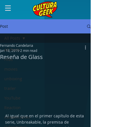
Post
All Posts
Fernando Candelaria
All Posts
Jan 18, 2019
2 min read
Reseña de Glass
rifas
movies
unboxing
trailer
YouTube
Reaction
Al igual que en el primer capítulo de esta 
convenciones
serie, Unbreakable, la premisa de 
Videogames