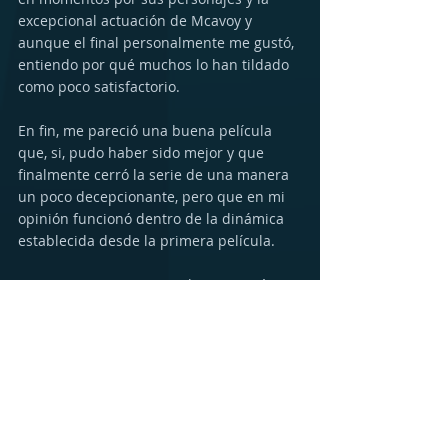
excepcional actuación de Mcavoy y 
aunque el final personalmente me gustó, 
entiendo por qué muchos lo han tildado 
como poco satisfactorio.
En fin, me pareció una buena película 
que, si, pudo haber sido mejor y que 
finalmente cerró la serie de una manera 
un poco decepcionante, pero que en mi 
opinión funcionó dentro de la dinámica 
establecida desde la primera película.
Como siempre, esto es solo mi opinión, 
obviamente, y les recomiendo que vayan 
a verla asi sea solo por el papel de 
Mcavoy. Si ya la viste dejame saber que 
te pareció en los comentarios y 
pendientes para nuestro video de 
opinión y discusión sobre la película 
pronto en nuestro canal de YouTube!