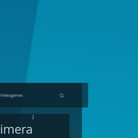
Videogames
rimera