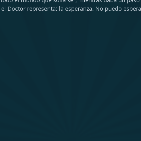
a todo el mundo que solía ser, mientras daba un paso
 el Doctor representa: la esperanza. No puedo espera