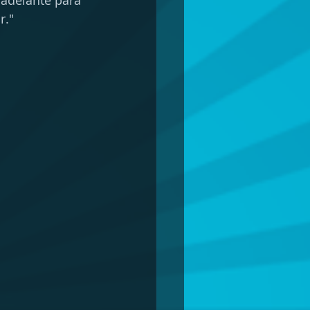
 adelante para 
r."