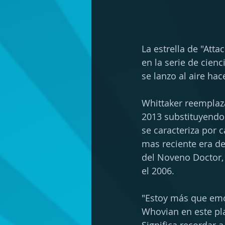
La estrella de "Att
en la serie de cien
se lanzo al aire hac
Whittaker reemplaza
2013 substituyendo 
se caracteriza por 
mas reciente era de
del Noveno Doctor,
el 2006.
"Estoy más que emo
Whovian en este pla