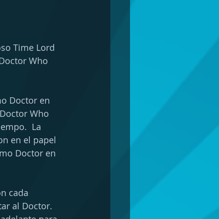
oso Time Lord 
  Doctor Who 
mo Doctor en 
e Doctor Who 
iempo.  La 
on en el papel 
imo Doctor en 
on cada 
ar al Doctor. 