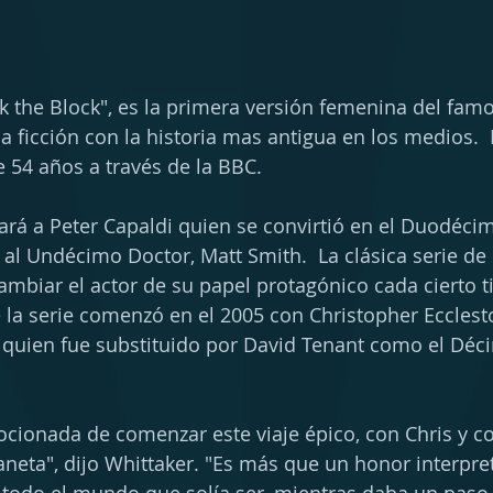
ack the Block", es la primera versión femenina del fam
cia ficción con la historia mas antigua en los medios.
e 54 años a través de la BBC. 
rá a Peter Capaldi quien se convirtió en el Duodéci
al Undécimo Doctor, Matt Smith.  La clásica serie d
cambiar el actor de su papel protagónico cada cierto t
 la serie comenzó en el 2005 con Christopher Ecclest
 quien fue substituido por David Tenant como el Déc
cionada de comenzar este viaje épico, con Chris y c
neta", dijo Whittaker. "Es más que un honor interpret