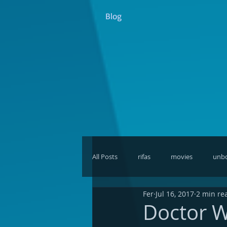
Blog
All Posts
rifas
movies
unb
Fer
Jul 16, 2017
2 min re
discusiones
giveaways
Re
Doctor W