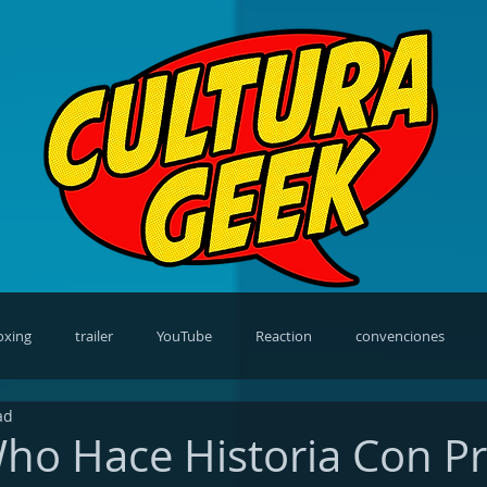
oxing
trailer
YouTube
Reaction
convenciones
ad
views
video games
cosplay
news
TV Shows
ho Hace Historia Con P