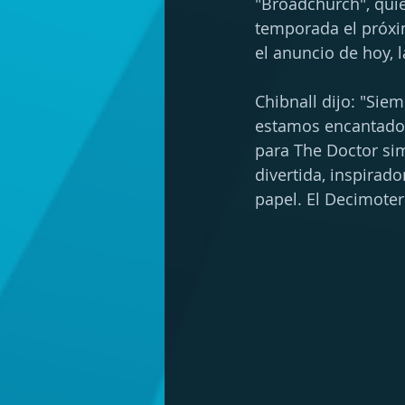
"Broadchurch", quie
temporada el próxim
el anuncio de hoy, 
Chibnall dijo: "Sie
estamos encantados
para The Doctor sim
divertida, inspirador
papel. El Decimoter