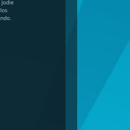
 Jodie 
los 
undo.