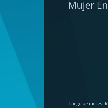
Mujer En
 Luego de meses de especulación y rumores, el mas grande rumor resulto ser cierto.  