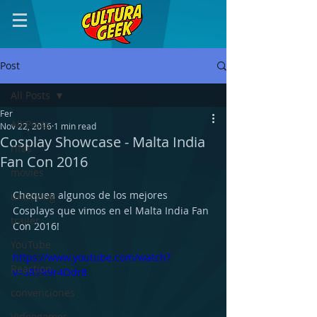
Post
All Posts
Fer
All Posts
Nov 22, 2016
1 min read
Cosplay Showcase - Malta India
rifas
Fan Con 2016
movies
Chequea algunos de los mejores 
unboxing
Cosplays que vimos en el Malta India Fan 
trailer
Con 2016!
YouTube
https://www.youtube.com/watch?
Reaction
v=3RTR9r4Odr8
convenciones
Videogames