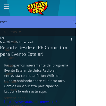
Post
All Posts
Fer
All Posts
May 20, 2016
1 min read
Reporte desde el PR Comic Con
rifas
para Evento Estelar!
movies
Participamos nuevamente del programa 
unboxing
Evento Estelar de Unica Radio en 
trailer
entrevista con su anfitrion Wilfredo 
Cubero hablando sobre el Puerto Rico 
YouTube
Comic Con y nuestra participacion!  
Reaction
Escucha la entrevista aqui: 
convenciones
https://www.youtube.com/watch?
Videogames