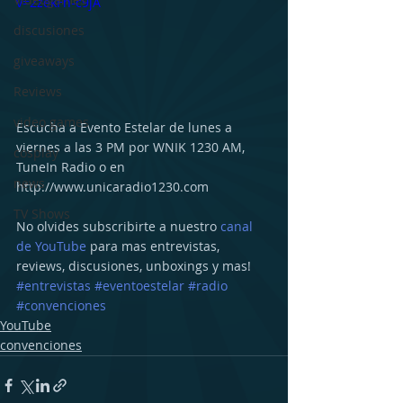
v=2zekFh-c9jA
discusiones
giveaways
Reviews
video games
Escucha a Evento Estelar de lunes a 
viernes a las 3 PM por WNIK 1230 AM, 
cosplay
TuneIn Radio o en 
news
http://www.unicaradio1230.com
TV Shows
No olvides subscribirte a nuestro 
canal 
de YouTube
 para mas entrevistas, 
reviews, discusiones, unboxings y mas!
#entrevistas
#eventoestelar
#radio
#convenciones
YouTube
convenciones