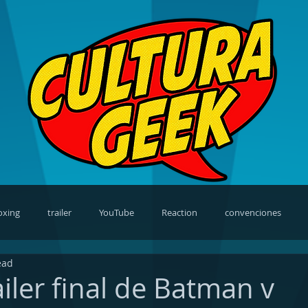
oxing
trailer
YouTube
Reaction
convenciones
ead
views
video games
cosplay
news
TV Shows
iler final de Batman v