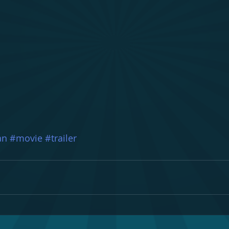
an
#movie
#trailer