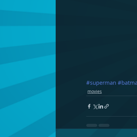
#superman
#batm
movies