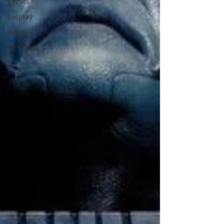
games
cosplay
news
TV Shows