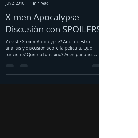
Fer
Jun 2, 2016
1 min read
X-men Apocalypse -
Discusión con SPOILERS!
Ya viste X-men Apocalypse? Aqui nuestro
analisis y discusion sobre la pelicula. Que
funcionó? Que no funcionó? Acompañanos
para que te...