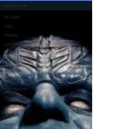
All Posts
All Posts
rifas
movies
unboxing
trailer
YouTube
Reaction
convenciones
Videogames
discusiones
giveaways
Reviews
video