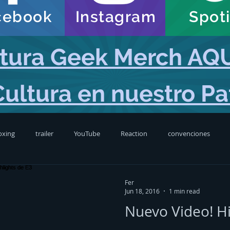
cebook
Instagram
Spoti
tura Geek Merch AQU
Cultura en nuestro P
oxing
trailer
YouTube
Reaction
convenciones
giveaways
Reviews
video games
cosplay
news
Fer
Jun 18, 2016
1 min read
Nuevo Video! Hi