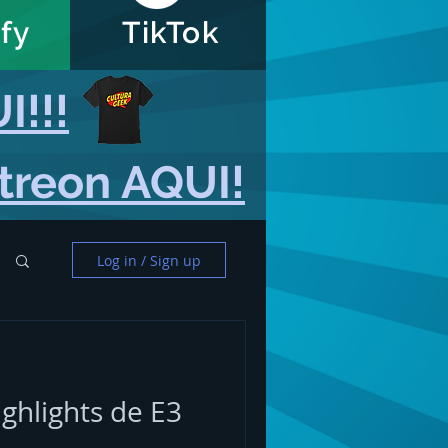
fy
TikTok
I!!!
atreon AQUI!
Log in / Sign up
ghlights de E3