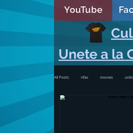
YouTube
Fa
Cul
Unete a la 
All Posts
rifas
movies
unb
Videogames
discusiones
TV Shows