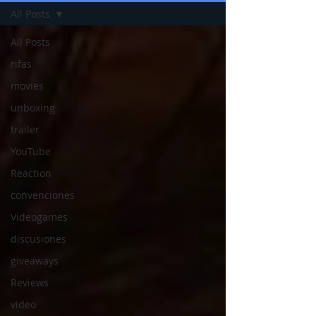
All Posts
All Posts
rifas
movies
unboxing
trailer
YouTube
Reaction
convenciones
Videogames
discusiones
giveaways
Reviews
video