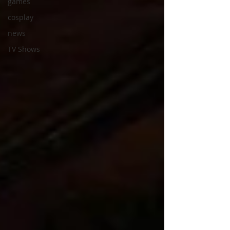
games
cosplay
news
TV Shows