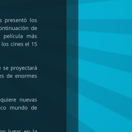
 presentó los 
, la esperada continuación de 
película más 
los cines el 15 
 se proyectará 
es de enormes 
dquiere nuevas 
ico mundo de 
n lugar en la 