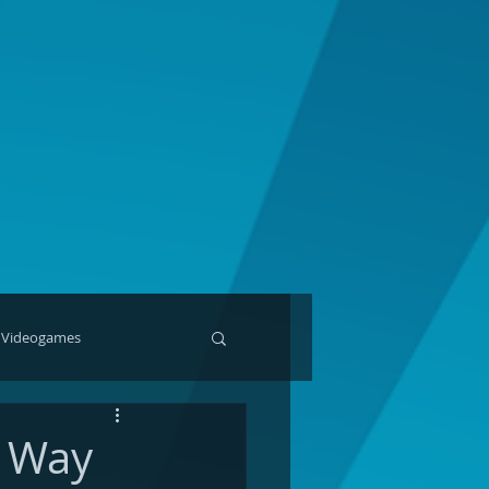
Videogames
e Way