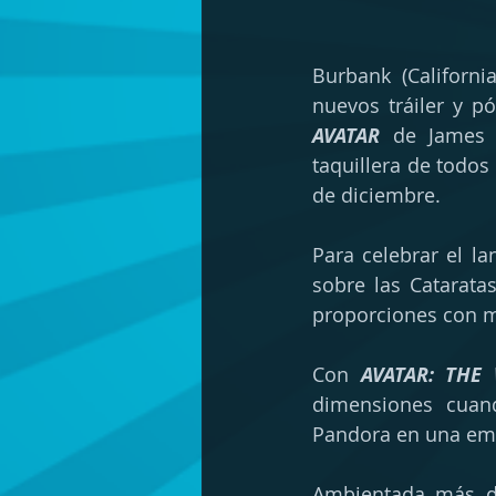
Burbank (Californi
nuevos tráiler y pó
AVATAR
 de James 
taquillera de todos
de diciembre.
Para celebrar el la
sobre las Catarata
proporciones con m
Con 
AVATAR: THE
dimensiones cuan
Pandora en una emo
Ambientada más de