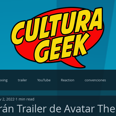
oxing
trailer
YouTube
Reaction
convenciones
 2, 2022
1 min read
views
video games
cosplay
news
TV Shows
rán Trailer de Avatar Th