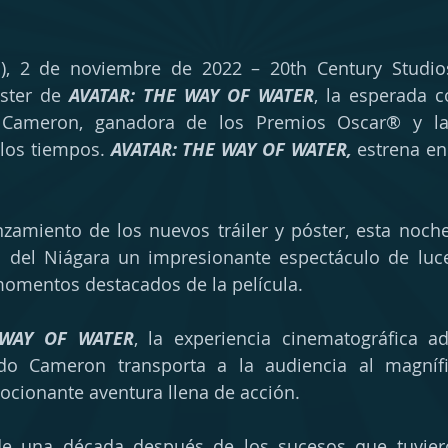
a), 2 de noviembre de 2022 – 20th Century Studios
ster de 
AVATAR: THE WAY OF WATER
Cameron, ganadora de los Premios Oscar® y la 
 los tiempos. 
AVATAR: THE WAY OF WATER,
 estrena en 
nzamiento de los nuevos tráiler y póster, esta noche
s del Niágara un impresionante espectáculo de luc
omentos destacados de la película.
 WAY OF WATER
, la experiencia cinematográfica a
do Cameron transporta a la audiencia al magníf
cionante aventura llena de acción.
 una década después de los sucesos que tuviero