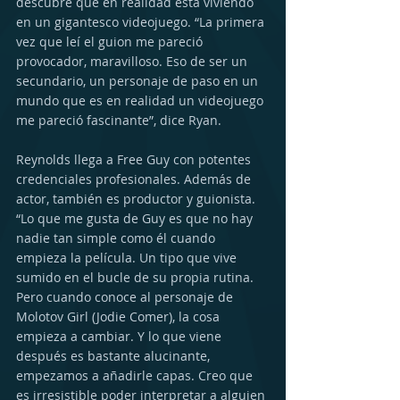
descubre que en realidad está viviendo 
en un gigantesco videojuego. “La primera 
vez que leí el guion me pareció 
provocador, maravilloso. Eso de ser un 
secundario, un personaje de paso en un 
mundo que es en realidad un videojuego 
me pareció fascinante”, dice Ryan.
Reynolds llega a Free Guy con potentes 
credenciales profesionales. Además de 
actor, también es productor y guionista. 
“Lo que me gusta de Guy es que no hay 
nadie tan simple como él cuando 
empieza la película. Un tipo que vive 
sumido en el bucle de su propia rutina. 
Pero cuando conoce al personaje de 
Molotov Girl (Jodie Comer), la cosa 
empieza a cambiar. Y lo que viene 
después es bastante alucinante, 
empezamos a añadirle capas. Creo que 
es irresistible poder interpretar a alguien 