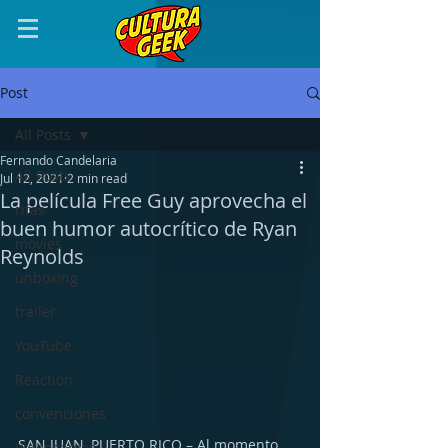
Post
All Posts
Fernando Candelaria
All Posts
Jul 12, 2021
2 min read
La película Free Guy aprovecha el
rifas
buen humor autocrítico de Ryan
movies
Reynolds
unboxing
trailer
YouTube
Reaction
convenciones
SAN JUAN, PUERTO RICO – Al momento 
Videogames