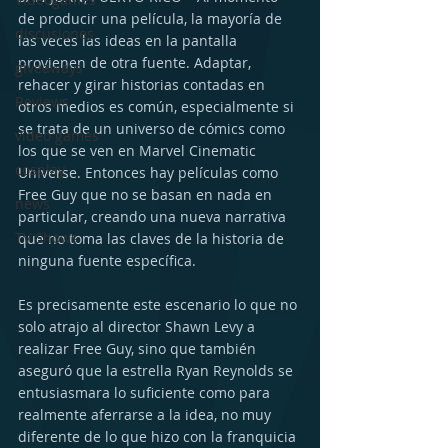
de producir una película, la mayoría de 
discusiones
las veces las ideas en la pantalla 
provienen de otra fuente. Adaptar, 
giveaways
rehacer y girar historias contadas en 
Reviews
otros medios es común, especialmente si 
se trata de un universo de cómics como 
video games
los que se ven en Marvel Cinematic 
cosplay
Universe. Entonces hay películas como 
Free Guy que no se basan en nada en 
news
particular, creando una nueva narrativa 
TV Shows
que no toma las claves de la historia de 
ninguna fuente específica.
Es precisamente este escenario lo que no 
solo atrajo al director Shawn Levy a 
realizar Free Guy, sino que también 
aseguró que la estrella Ryan Reynolds se 
entusiasmara lo suficiente como para 
realmente aferrarse a la idea, no muy 
diferente de lo que hizo con la franquicia 