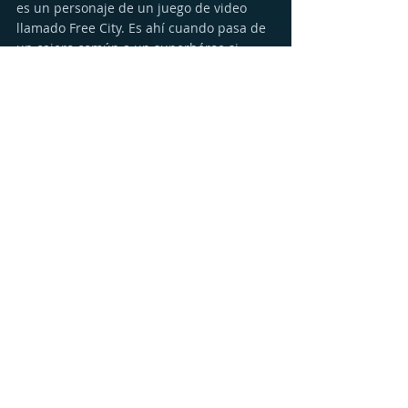
es un personaje de un juego de video 
llamado Free City. Es ahí cuando pasa de 
un cajero común a un superhéroe si 
quiere salvar el videojuego, ya que hay 
alguien interesado en desaparecerlo.
Free Guy estrena en cines y a través de 
Premier Access de Disney + el próximo 12 
de agosto.
________________
Comunicado de prensa de Disney. 
Recent Posts
See All