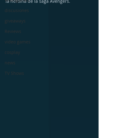
la heroína de la saga Avengers.
discusiones
giveaways
Reviews
video games
cosplay
news
TV Shows