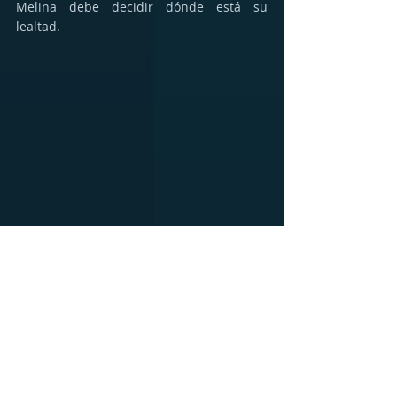
Melina debe decidir dónde está su 
lealtad.