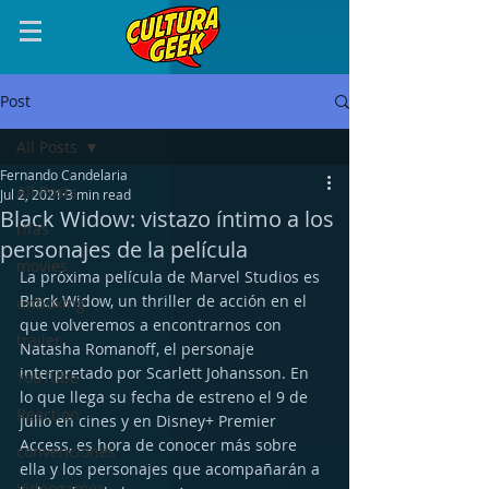
Post
All Posts
Fernando Candelaria
All Posts
Jul 2, 2021
3 min read
Black Widow: vistazo íntimo a los
rifas
personajes de la película
movies
La próxima película de Marvel Studios es 
Black Widow, un thriller de acción en el 
unboxing
que volveremos a encontrarnos con 
trailer
Natasha Romanoff, el personaje 
interpretado por Scarlett Johansson. En 
YouTube
lo que llega su fecha de estreno el 9 de 
Reaction
julio en cines y en Disney+ Premier 
Access, es hora de conocer más sobre 
convenciones
ella y los personajes que acompañarán a 
Videogames