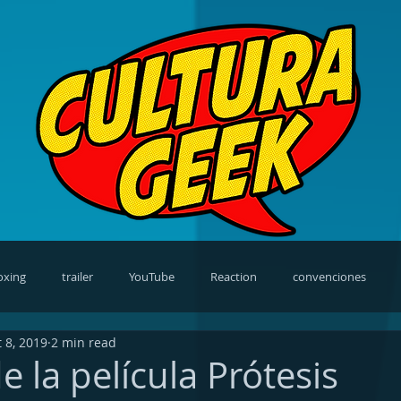
oxing
trailer
YouTube
Reaction
convenciones
 8, 2019
2 min read
views
video games
cosplay
news
TV Shows
 la película Prótesis