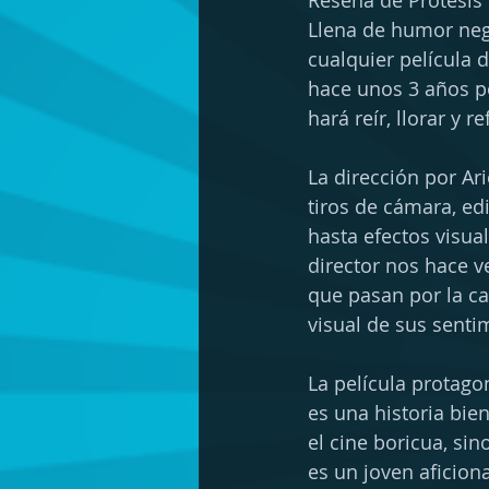
Reseña de Prótesis
Llena de humor negr
cualquier película 
hace unos 3 años por
hará reír, llorar y re
La dirección por Ari
tiros de cámara, ed
hasta efectos visua
director nos hace v
que pasan por la c
visual de sus senti
La película protag
es una historia bie
el cine boricua, sin
es un joven aficion