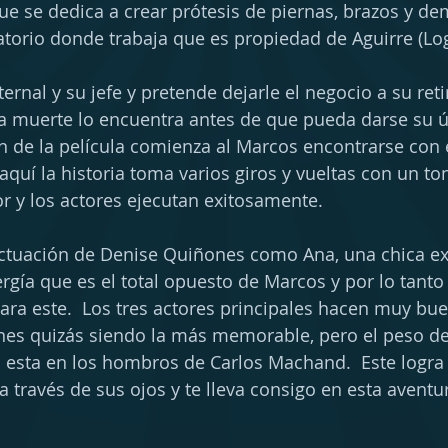
que se dedica a crear prótesis de piernas, brazos y de
atorio donde trabaja que es propiedad de Aguirre (Lo
ternal y su jefe y pretende dejarle el negocio a su retir
 muerte lo encuentra antes de que pueda darse su ú
n de la película comienza al Marcos encontrarse con 
 aquí la historia toma varios giros y vueltas con un t
or y los actores ejecutan exitosamente.
 actuación de Denise Quiñones como Ana, una chica ext
rgía que es el total opuesto de Marcos y por lo tanto 
ara este.  Los tres actores principales hacen muy bue
nes quizás siendo la más memorable, pero el peso del
esta en los hombros de Carlos Machand.  Este logra h
 través de sus ojos y te lleva consigo en esta aventu