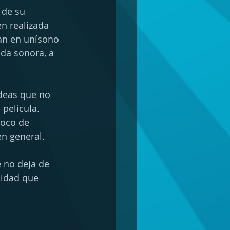
 de su 
n realizada 
nan en unísono 
nda sonora, a 
ideas que no 
película.  
poco de 
en general.
e no deja de 
lidad que 