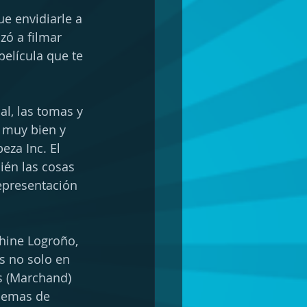
e envidiarle a 
ó a filmar 
película que te 
al, las tomas y 
 muy bien y 
eza Inc. El 
ién las cosas 
epresentación 
hine Logroño, 
s no solo en 
os (Marchand) 
blemas de 