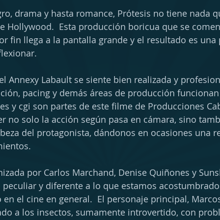
o, drama y hasta romance, Prótesis no tiene nada qu
de Hollywood.  Esta producción boricua que se comenz
 fin llega a la pantalla grande y el resultado es una 
flexionar.
el Annexy Labault se siente bien realizada y profesion
ición, pacing y demás áreas de producción funcionan
les y cgi son partes de este filme de Producciones Cab
er no solo la acción según pasa en cámara, sino tamb
abeza del protagonista, dándonos en ocasiones una r
mientos.
onizada por Carlos Marchand, Denise Quiñones y Suns
n peculiar y diferente a lo que estamos acostumbrado
o en el cine en general.  El personaje principal, Marc
ado a los insectos, sumamente introvertido, con pro