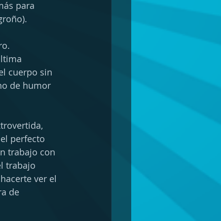
más para 
groño).
o.  
ltima 
el cuerpo sin 
ono de humor 
rovertida, 
el perfecto 
n trabajo con 
 trabajo 
acerte ver el 
ra de 