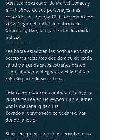
Stan Lee, co-creador de Marvel Comics y 
muchísimos de sus personajes mas 
discusiones
conocidos, murió hoy 12 de noviembre de 
giveaways
2018. Según el portal de noticias de 
farandula, TMZ, la hija de Stan les dio la 
Reviews
noticia. 
video games
Lee habia estado en las noticias en varias 
cosplay
ocasiones recientes debido a su delicada 
news
salud y algunos casos extraños donde 
supuestamente allegados a el le habian 
TV Shows
robado parte de su fortuna. 
TMZ reporto que una ambulancia llegó a 
la casa de Lee en Hollywood Hills el lunes 
por la mañana, quien fue 
llevado al Centro Médico Cedars-Sinai, 
donde falleció. 
Stan Lee, quienes muchos recordaremos 