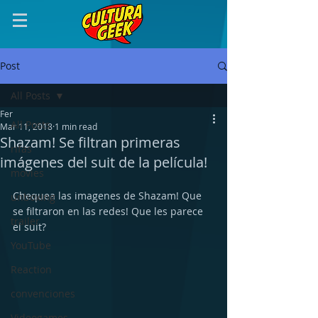
Post
All Posts
Fer
All Posts
Mar 11, 2018
1 min read
Shazam! Se filtran primeras
rifas
imágenes del suit de la película!
movies
Chequea las imagenes de Shazam! Que 
unboxing
se filtraron en las redes! Que les parece 
trailer
el suit? 
YouTube
Reaction
convenciones
Videogames