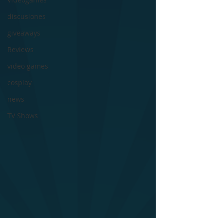
discusiones
giveaways
Reviews
video games
cosplay
news
TV Shows