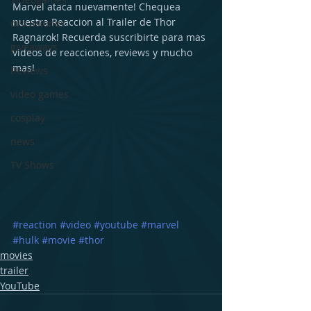
Marvel ataca nuevamente! Chequea 
nuestra Reaccion al Trailer de Thor 
discusiones
Ragnarok! Recuerda suscribirte para mas 
giveaways
videos de reacciones, reviews y mucho 
mas!
Reviews
video games
cosplay
news
TV Shows
#reaction
#video
#youtube
#marvel
#hulk
#movie
#thor
movies
trailer
YouTube