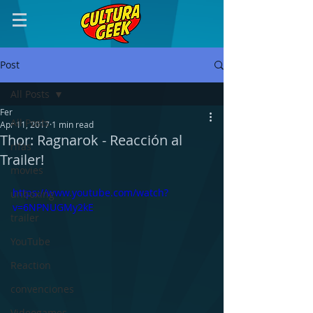
Post
All Posts
Fer
All Posts
Apr 11, 2017
1 min read
Thor: Ragnarok - Reacción al
rifas
Trailer!
movies
https://www.youtube.com/watch?
unboxing
v=6NPNUGMy2kE
trailer
YouTube
Reaction
convenciones
Videogames