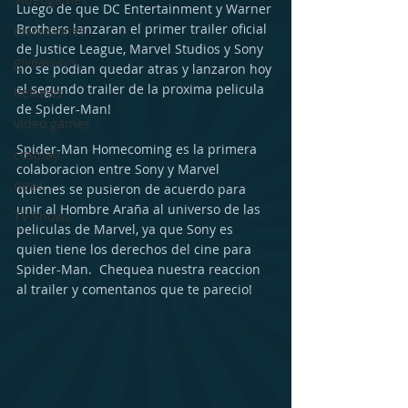
Luego de que DC Entertainment y Warner 
Brothers lanzaran el primer trailer oficial 
discusiones
de Justice League, Marvel Studios y Sony 
giveaways
no se podian quedar atras y lanzaron hoy 
el segundo trailer de la proxima pelicula 
Reviews
de Spider-Man!
video games
Spider-Man Homecoming es la primera 
cosplay
colaboracion entre Sony y Marvel 
news
quienes se pusieron de acuerdo para 
unir al Hombre Araña al universo de las 
TV Shows
peliculas de Marvel, ya que Sony es 
quien tiene los derechos del cine para 
Spider-Man.  Chequea nuestra reaccion 
al trailer y comentanos que te parecio! 