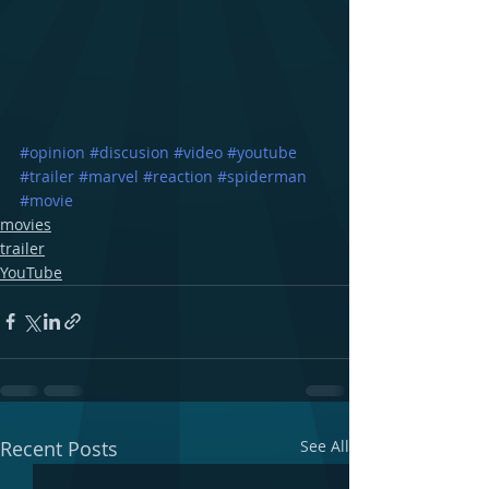
#opinion
#discusion
#video
#youtube
#trailer
#marvel
#reaction
#spiderman
#movie
movies
trailer
YouTube
Recent Posts
See All