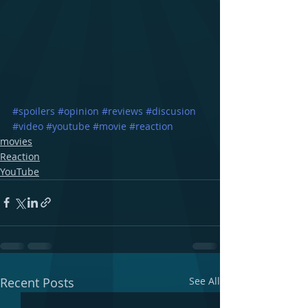
#spoilers
#opinion
#reviews
#discusion
#video
#youtube
#movie
#reaction
movies
Reaction
YouTube
Recent Posts
See All