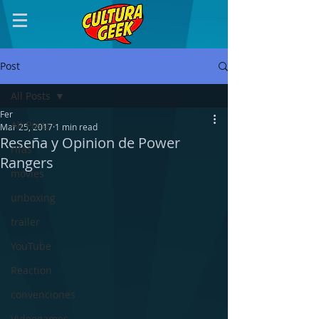
Post
All Posts
Fer
All Posts
Mar 25, 2017
1 min read
Reseña y Opinion de Power
rifas
Rangers
movies
unboxing
trailer
YouTube
Reaction
convenciones
Videogames