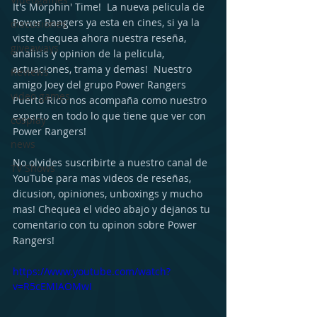
It's Morphin' Time!  La nueva pelicula de 
Power Rangers ya esta en cines, si ya la 
discusiones
viste chequea ahora nuestra reseña, 
giveaways
analisis y opinion de la pelicula, 
actuaciones, trama y demas!  Nuestro 
Reviews
amigo Joey del grupo Power Rangers 
video games
Puerto Rico nos acompaña como nuestro 
experto en todo lo que tiene que ver con 
cosplay
Power Rangers!
news
No olvides suscribirte a nuestro canal de 
TV Shows
YouTube para mas videos de reseñas, 
dicusion, opiniones, unboxings y mucho 
mas! Chequea el video abajo y dejanos tu 
comentario con tu opinon sobre Power 
Rangers!
https://www.youtube.com/watch?
v=R5cEMIAOMwI