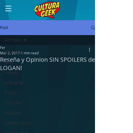
Post
All Posts
Fer
All Posts
Mar 2, 2017
1 min read
Reseña y Opinion SIN SPOILERS de
rifas
LOGAN!
movies
unboxing
trailer
YouTube
Reaction
convenciones
Videogames