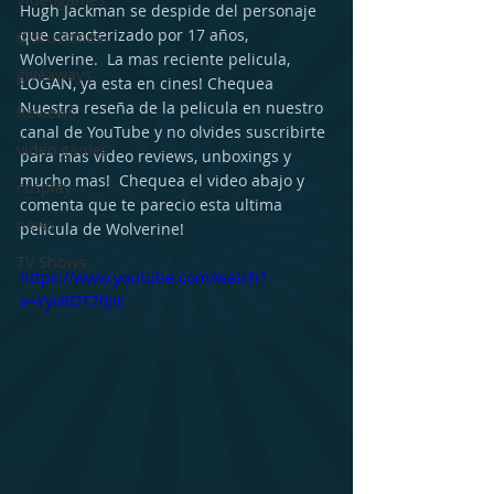
Hugh Jackman se despide del personaje 
que caracterizado por 17 años, 
discusiones
Wolverine.  La mas reciente pelicula, 
giveaways
LOGAN, ya esta en cines! Chequea 
Nuestra reseña de la pelicula en nuestro 
Reviews
canal de YouTube y no olvides suscribirte 
video games
para mas video reviews, unboxings y 
mucho mas!  Chequea el video abajo y 
cosplay
comenta que te parecio esta ultima 
news
pelicula de Wolverine!
TV Shows
https://www.youtube.com/watch?
v=Yyv8OT70jic