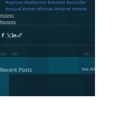
#opinion
#wolverine
#reviews
#youtube
#sequel
#xmen
#fernan
#marvel
#movie
movies
Reviews
Recent Posts
See All