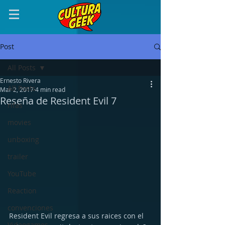
Post
All Posts
Ernesto Rivera
All Posts
Mar 2, 2017
4 min read
Reseña de Resident Evil 7
rifas
movies
unboxing
trailer
YouTube
Reaction
convenciones
Resident Evil regresa a sus raices con el 
Videogames