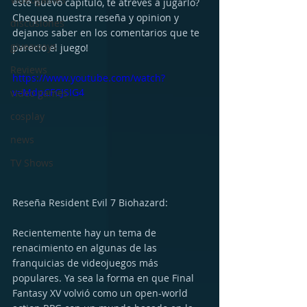
este nuevo capitulo, te atreves a jugarlo? 
Chequea nuestra reseña y opinion y 
discusiones
dejanos saber en los comentarios que te 
giveaways
parecio el juego!
Reviews
https://www.youtube.com/watch?
v=MdpCFCJSIG4
video games
cosplay
news
TV Shows
Reseña Resident Evil 7 Biohazard: 
Recientemente hay un tema de 
renacimiento en algunas de las 
franquicias de videojuegos más 
populares. Ya sea la forma en que Final 
Fantasy XV volvió como un open-world 