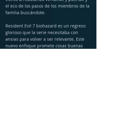
el eco de los pasos de los miembros de la 
familia buscándote.
Resident Evil 7 biohazard es un regreso 
glorioso que la serie necesitaba con 
ansias para volver a ser relevante. Este 
nuevo enfoque promete cosas buenas 
para la continuación de la serie de ahora 
en adelante. Desde los gráficos, sonido, el 
diseño de la mansión y los enemigos, la 
campaña de 8-12 horas fue una llena de 
terrores pero muy entretenida. Lo bueno 
es que una vez lo terminas, hay mucho 
replay value. Una nueva dificultad se 
abre donde aparte de ser sumamente 
difícil, los enemigos aparecen en 
diferentes áreas, la familia Baker ya no te 
acecha caminando, sino que ahora 
corren, y la locación de los items cambia, 
creando una nueva experiencia por 