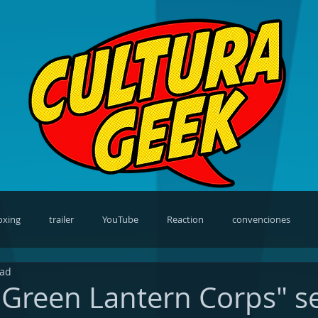
oxing
trailer
YouTube
Reaction
convenciones
ead
views
video games
cosplay
news
TV Shows
 "Green Lantern Corps" s