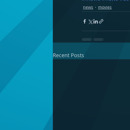
news
movies
Recent Posts