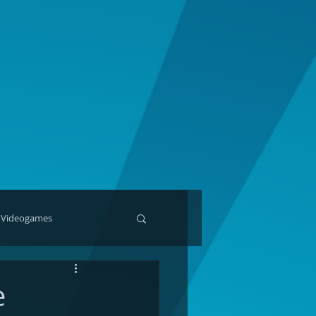
Videogames
e