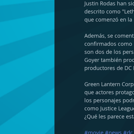
Justin Rodas han sid
descrito como "Leth
que comenzó en la 
Además, se comentó
confirmados como e
son dos de los pers
Goyer también produ
productores de DC F
Green Lantern Corp
que actores protago
los personajes podr
como Justice Leagu
¿Qué les parece est
#movie
#news
#dc