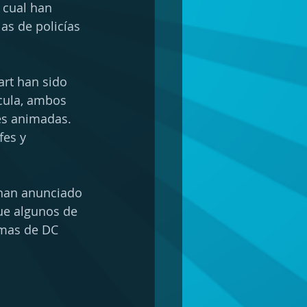
 cual han 
as de policías 
rt han sido 
cula, ambos 
es animadas. 
fes y 
 han anunciado 
ue algunos de 
imas de DC 