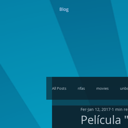
Blog
All Posts
rifas
movies
unb
Fer
Jan 12, 2017
1 min r
discusiones
giveaways
Re
Película